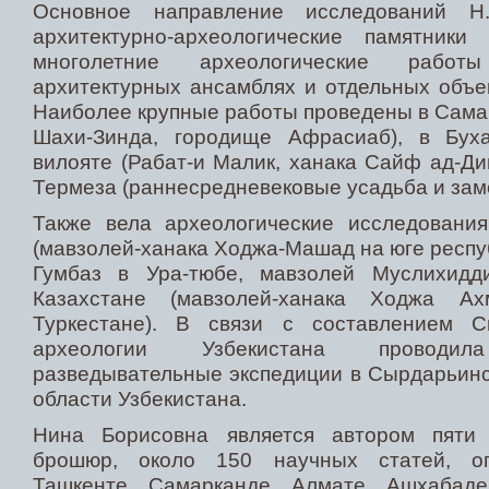
Основное направление исследований Н
архитектурно-археологические памятники
многолетние археологические рабо
архитектурных ансамблях и отдельных объек
Наиболее крупные работы проведены в Сама
Шахи-Зинда, городище Афрасиаб), в Бух
вилояте (Рабат-и Малик, ханака Сайф ад-Ди
Термеза (раннесредневековые усадьба и замо
Также вела археологические исследовани
(мавзолей-ханака Ходжа-Машад на юге респуб
Гумбаз в Ура-тюбе, мавзолей Муслихид
Казахстане (мавзолей-ханака Ходжа А
Туркестане). В связи с составлением С
археологии Узбекистана проводи
разведывательные экспедиции в Сырдарьинс
области Узбекистана.
Нина Борисовна является автором пяти к
брошюр, около 150 научных статей, оп
Ташкенте, Самарканде, Алмате, Ашхабаде