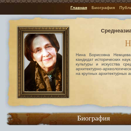
Главная
Биография
Публ
Среднеазиа
Н
Нина Борисовна Немцева 
кандидат исторических нау
культуры и искусства ср
архитектурно-археологиче
на крупных архитектурных а
Биография